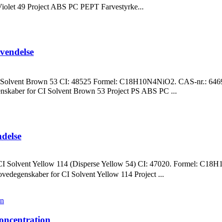
Violet 49 Project ABS PC PEPT Farvestyrke...
endelse
lvent Brown 53 CI: 48525 Formel: C18H10N4NiO2. CAS-nr.: 64696
enskaber for CI Solvent Brown 53 Project PS ABS PC ...
delse
lvent Yellow 114 (Disperse Yellow 54) CI: 47020. Formel: C18H11
vedegenskaber for CI Solvent Yellow 114 Project ...
oncentration