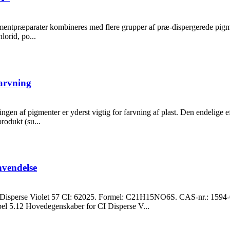
entpræparater kombineres med flere grupper af præ-dispergerede pigmente
lorid, po...
farvning
en af ​​pigmenter er yderst vigtig for farvning af plast. Den endelige 
rodukt (su...
vendelse
perse Violet 57 CI: 62025. Formel: C21H15NO6S. CAS-nr.: 1594-08-7
el 5.12 Hovedegenskaber for CI Disperse V...