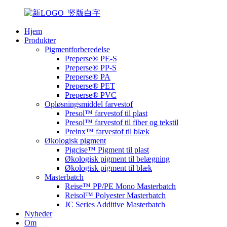
Hjem
Produkter
Pigmentforberedelse
Preperse® PE-S
Preperse® PP-S
Preperse® PA
Preperse® PET
Preperse® PVC
Opløsningsmiddel farvestof
Presol™ farvestof til plast
Presol™ farvestof til fiber og tekstil
Preinx™ farvestof til blæk
Økologisk pigment
Pigcise™ Pigment til plast
Økologisk pigment til belægning
Økologisk pigment til blæk
Masterbatch
Reise™ PP/PE Mono Masterbatch
Reisol™ Polyester Masterbatch
JC Series Additive Masterbatch
Nyheder
Om