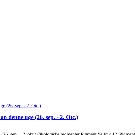
n denne uge (26. sep. - 2. Otc.)
 (26. sep. – 2. okt.) Økologiske pigmenter Pigment Yellow 12, Pigmen