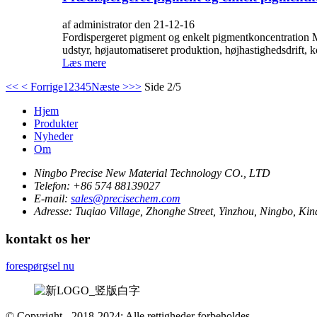
af administrator den 21-12-16
Fordispergeret pigment og enkelt pigmentkoncentration Me
udstyr, højautomatiseret produktion, højhastighedsdrift, ko
Læs mere
<<
< Forrige
1
2
3
4
5
Næste >
>>
Side 2/5
Hjem
Produkter
Nyheder
Om
Ningbo Precise New Material Technology CO., LTD
Telefon:
+86 574 88139027
E-mail:
sales@precisechem.com
Adresse:
Tuqiao Village, Zhonghe Street, Yinzhou, Ningbo, Kin
kontakt os her
forespørgsel nu
© Copyright - 2018-2024: Alle rettigheder forbeholdes.