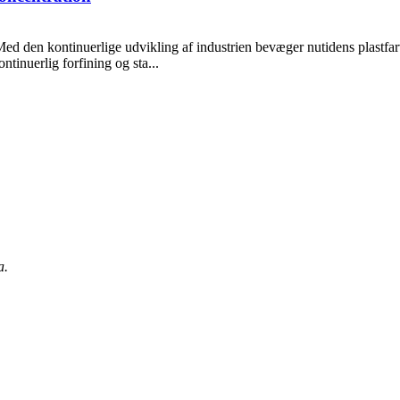
d den kontinuerlige udvikling af industrien bevæger nutidens plastfarve
ntinuerlig forfining og sta...
a.