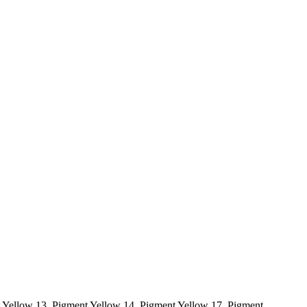
t Yellow 13, Pigment Yellow 14, Pigment Yellow 17, Pigment