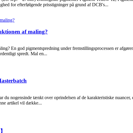
ed for efterfølgende prisstigninger på grund af DCB's...
ktionen af ​​maling?
maling? En god pigmentspredning under fremstillingsprocessen er afgøren
dentligt spredt. Mal en...
Masterbatch
du nogensinde tænkt over oprindelsen af ​​de karakteristiske nuancer, der
e artikel vil dække...
te】