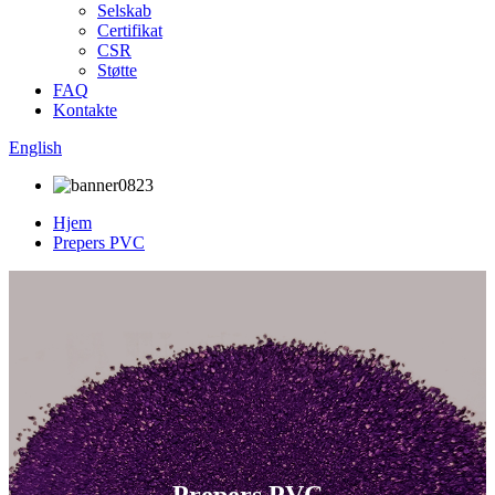
Selskab
Certifikat
CSR
Støtte
FAQ
Kontakte
English
Hjem
Prepers PVC