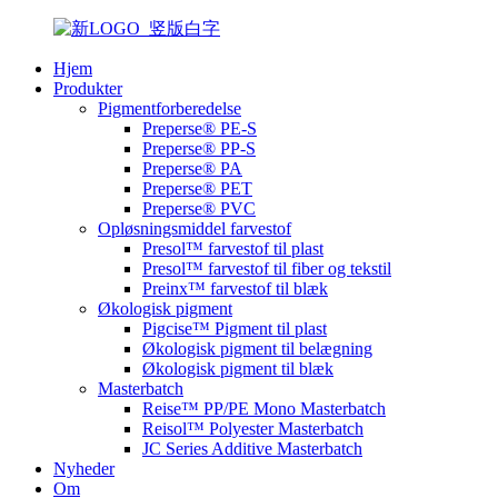
Hjem
Produkter
Pigmentforberedelse
Preperse® PE-S
Preperse® PP-S
Preperse® PA
Preperse® PET
Preperse® PVC
Opløsningsmiddel farvestof
Presol™ farvestof til plast
Presol™ farvestof til fiber og tekstil
Preinx™ farvestof til blæk
Økologisk pigment
Pigcise™ Pigment til plast
Økologisk pigment til belægning
Økologisk pigment til blæk
Masterbatch
Reise™ PP/PE Mono Masterbatch
Reisol™ Polyester Masterbatch
JC Series Additive Masterbatch
Nyheder
Om