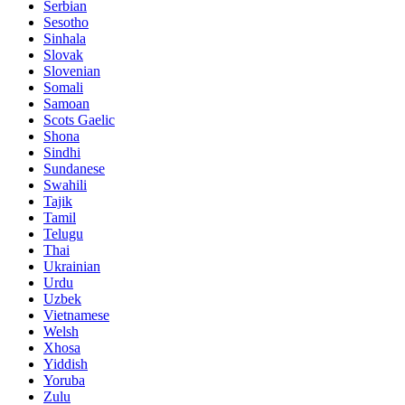
Serbian
Sesotho
Sinhala
Slovak
Slovenian
Somali
Samoan
Scots Gaelic
Shona
Sindhi
Sundanese
Swahili
Tajik
Tamil
Telugu
Thai
Ukrainian
Urdu
Uzbek
Vietnamese
Welsh
Xhosa
Yiddish
Yoruba
Zulu