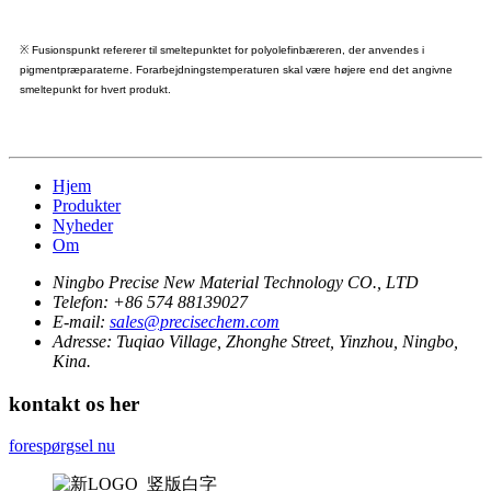
※ Fusionspunkt refererer til smeltepunktet for polyolefinbæreren, der anvendes i
pigmentpræparaterne. Forarbejdningstemperaturen skal være højere end det angivne
smeltepunkt for hvert produkt.
Hjem
Produkter
Nyheder
Om
Ningbo Precise New Material Technology CO., LTD
Telefon:
+86 574 88139027
E-mail:
sales@precisechem.com
Adresse:
Tuqiao Village, Zhonghe Street, Yinzhou, Ningbo,
Kina.
kontakt os her
forespørgsel nu