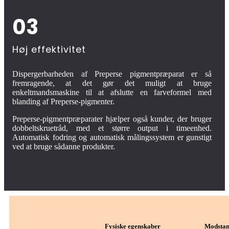
03
Høj effektivitet
Dispergerbarheden af ​​Preperse pigmentpræparat er så
fremragende, at det gør det muligt at bruge
enkeltmandsmaskine til at afslutte en farveformel med
blanding af Preperse-pigmenter.
Preperse-pigmentpræparater hjælper også kunder, der bruger
dobbeltskruetråd, med et større output i timeenhed.
Automatisk fodring og automatisk målingssystem er gunstigt
ved at bruge sådanne produkter.
Fysiske egenskaber
Modstan