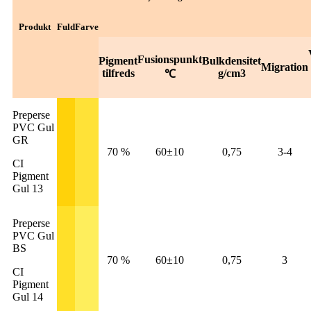
Produkt
Fuld
Farve
Fusionspunkt
Pigment
Bulkdensitet
Migration
tilfreds
g/cm3
℃
Preperse
PVC Gul
GR
70 %
60±10
0,75
3-4
CI
Pigment
Gul 13
Preperse
PVC Gul
BS
70 %
60±10
0,75
3
CI
Pigment
Gul 14