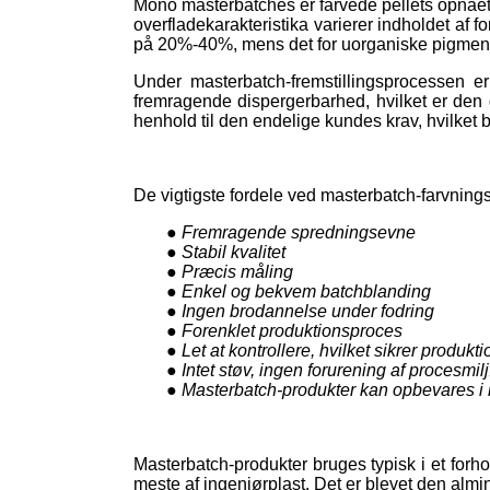
Mono masterbatches er farvede pellets opnået
overfladekarakteristika varierer indholdet af 
på 20%-40%, mens det for uorganiske pigmen
Under masterbatch-fremstillingsprocessen er 
fremragende dispergerbarhed, hvilket er den
henhold til den endelige kundes krav, hvilket be
De vigtigste fordele ved masterbatch-farvning
● Fremragende spredningsevne
● Stabil kvalitet
● Præcis måling
● Enkel og bekvem batchblanding
● Ingen brodannelse under fodring
● Forenklet produktionsproces
● Let at kontrollere, hvilket sikrer produkti
● Intet støv, ingen forurening af procesmil
● Masterbatch-produkter kan opbevares i 
Masterbatch-produkter bruges typisk i et forho
meste af ingeniørplast. Det er blevet den almin