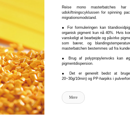
Reise mono masterbatches har fr
udskiftningscyklussen for spinning p
migrationsmodstand.
● For formuleringen kan titandioxidpi
organisk pigment kun nå 40%. Hvis konc
vanskeligt at bearbejde og påvirke pig
som bærer, og blandingstemperature
masterbatchen bestemmes ud fra kundens
● Brug af polypropylenvoks kan øge e
pigmentdispersion.
● Det er generelt bedst at bruge e
20~30g/10min) og PP-harpiks i pulverfo
Mere