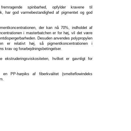
emragende spinbarhed, opfylder kravene til
ack, har god varmebestandighed af pigmentet og god
gmentkoncentrationen, der kan nå 70%, indholdet af
entrationen i masterbatchen er for høj, vil det være
mentdispergerbarheden. Desuden anvendes polypropylen
n er relativt høj, så pigmentkoncentrationen i
 krav og forarbejdningsbetingelser.
kstruderingsviskositeten, hvilket er gavnligt for
n PP-harpiks af fiberkvalitet (smelteflowindeks
rm.