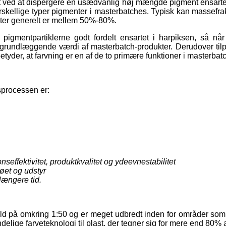
 ved at dispergere en usædvanlig høj mængde pigment ensartet
forskellige typer pigmenter i masterbatches. Typisk kan massefra
ter generelt er mellem 50%-80%.
pigmentpartiklerne godt fordelt ensartet i harpiksen, så når
 grundlæggende værdi af masterbatch-produkter. Derudover til
tyder, at farvning er en af ​​de to primære funktioner i masterbat
sprocessen er:
onseffektivitet, produktkvalitet og ydeevnestabilitet
jøet og udstyr
længere tid.
ld på omkring 1:50 og er meget udbredt inden for områder som fil
delige farveteknologi til plast, der tegner sig for mere end 80% 