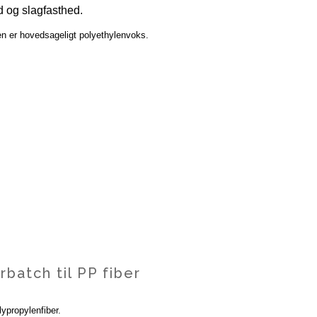
d og slagfasthed.
en er hovedsageligt polyethylenvoks.
atch til PP fiber
ypropylenfiber.