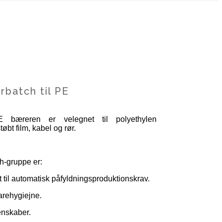
batch til PE
 bæreren er velegnet til polyethylen
øbt film, kabel og rør.
h-gruppe er:
t til automatisk påfyldningsproduktionskrav.
arehygiejne.
nskaber.