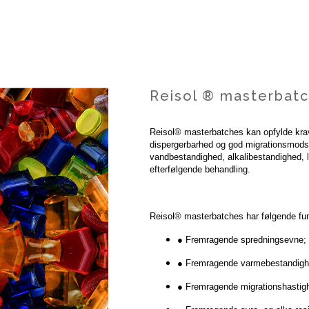
Reisol ® masterbatch
Reisol® masterbatches kan opfylde kra
dispergerbarhed og god migrationsmodst
vandbestandighed, alkalibestandighed,
efterfølgende behandling.
Reisol® masterbatches har følgende fun
● Fremragende spredningsevne;
● Fremragende varmebestandigh
● Fremragende migrationshastig