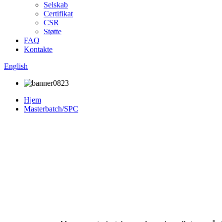
Selskab
Certifikat
CSR
Støtte
FAQ
Kontakte
English
Hjem
Masterbatch/SPC