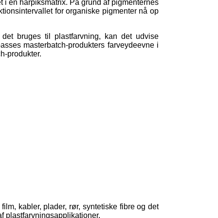
 i en harpiksmatrix. På grund af pigmenternes
ktionsintervallet for organiske pigmenter nå op
 det bruges til plastfarvning, kan det udvise
passes masterbatch-produkters farveydeevne i
ch-produkter.
m, kabler, plader, rør, syntetiske fibre og det
af plastfarvningsapplikationer.