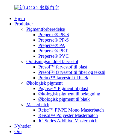
Hjem
Produkter
Pigmentforberedelse
Preperse® PE-S
Preperse® PP-S
Preperse® PA
Preperse® PET
Preperse® PVC
Opløsningsmiddel farvestof
Presol™ farvestof til plast
Presol™ farvestof til fiber og tekstil
Preinx™ farvestof til blæk
Økologisk pigment
Pigcise™ Pigment til plast
Økologisk pigment til belægning
Økologisk pigment til blæk
Masterbatch
Reise™ PP/PE Mono Masterbatch
Reisol™ Polyester Masterbatch
JC Series Additive Masterbatch
Nyheder
Om