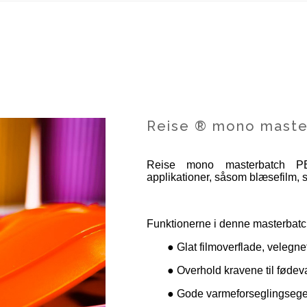
Reise ® mono master
Reise mono masterbatch PE
applikationer, såsom blæsefilm, st
Funktionerne i denne masterbatc
● Glat filmoverflade, velegne
● Overhold kravene til fødev
● Gode varmeforseglingsege