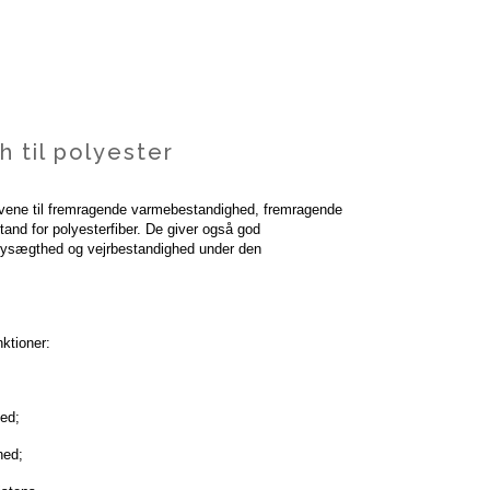
 til polyester
vene til fremragende varmebestandighed, fremragende
and for polyesterfiber. De giver også god
 lysægthed og vejrbestandighed under den
ktioner:
ed;
hed;