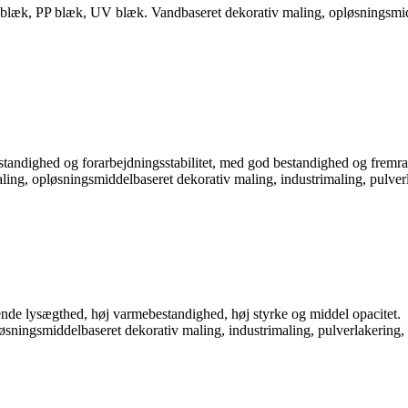
blæk, PP blæk, UV blæk. Vandbaseret dekorativ maling, opløsningsmidde
tandighed og forarbejdningsstabilitet, med god bestandighed og fremr
g, opløsningsmiddelbaseret dekorativ maling, industrimaling, pulverlak
de lysægthed, høj varmebestandighed, høj styrke og middel opacitet.
sningsmiddelbaseret dekorativ maling, industrimaling, pulverlakering, b