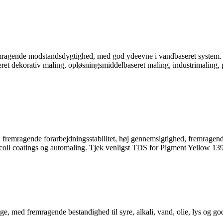
emragende modstandsdygtighed, med god ydeevne i vandbaseret system.
eret dekorativ maling, opløsningsmiddelbaseret maling, industrimaling, 
d fremragende forarbejdningsstabilitet, høj gennemsigtighed, fremrag
il coil coatings og automaling. Tjek venligst TDS for Pigment Yellow 13
e, med fremragende bestandighed til syre, alkali, vand, olie, lys og g