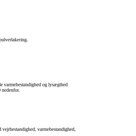
pulverlakering.
ende varmebestandighed og lysægthed
9 nedenfor.
od vejrbestandighed, varmebestandighed,