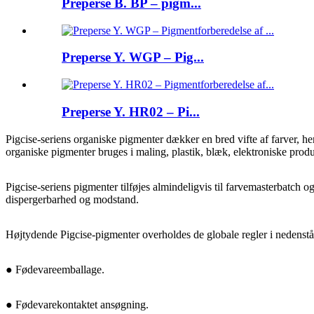
Preperse B. BP – pigm...
Preperse Y. WGP – Pig...
Preperse Y. HR02 – Pi...
Pigcise-seriens organiske pigmenter dækker en bred vifte af farver, h
organiske pigmenter bruges i maling, plastik, blæk, elektroniske produ
Pigcise-seriens pigmenter tilføjes almindeligvis til farvemasterbatch o
dispergerbarhed og modstand.
Højtydende Pigcise-pigmenter overholdes de globale regler i nedenstå
● Fødevareemballage.
● Fødevarekontaktet ansøgning.