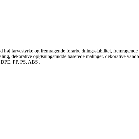
ed høj farvestyrke og fremragende forarbejdningsstabilitet, fremragend
ling, dekorative opløsningsmiddelbaserede malinger, dekorative vandba
 HDPE, PP, PS, ABS .