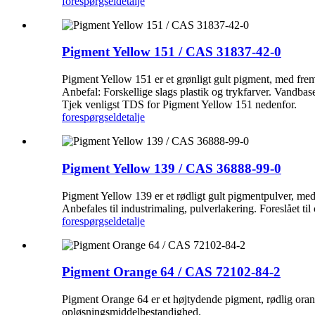
forespørgsel
detalje
Pigment Yellow 151 / CAS 31837-42-0
Pigment Yellow 151 er et grønligt gult pigment, med fr
Anbefal: Forskellige slags plastik og trykfarver. Vandbas
Tjek venligst TDS for Pigment Yellow 151 nedenfor.
forespørgsel
detalje
Pigment Yellow 139 / CAS 36888-99-0
Pigment Yellow 139 er et rødligt gult pigmentpulver, me
Anbefales til industrimaling, pulverlakering. Foreslået t
forespørgsel
detalje
Pigment Orange 64 / CAS 72102-84-2
Pigment Orange 64 er et højtydende pigment, rødlig orang
opløsningsmiddelbestandighed.