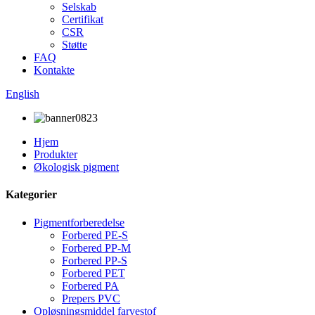
Selskab
Certifikat
CSR
Støtte
FAQ
Kontakte
English
Hjem
Produkter
Økologisk pigment
Kategorier
Pigmentforberedelse
Forbered PE-S
Forbered PP-M
Forbered PP-S
Forbered PET
Forbered PA
Prepers PVC
Opløsningsmiddel farvestof