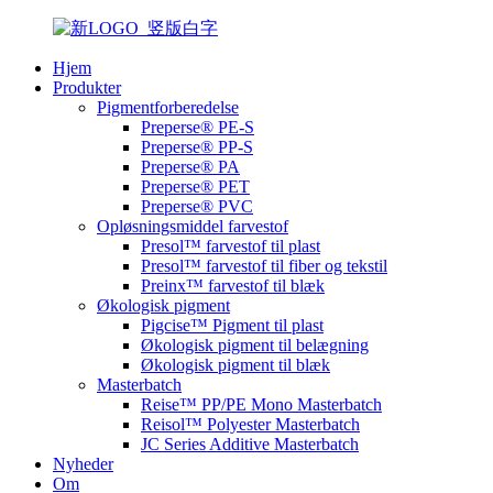
Hjem
Produkter
Pigmentforberedelse
Preperse® PE-S
Preperse® PP-S
Preperse® PA
Preperse® PET
Preperse® PVC
Opløsningsmiddel farvestof
Presol™ farvestof til plast
Presol™ farvestof til fiber og tekstil
Preinx™ farvestof til blæk
Økologisk pigment
Pigcise™ Pigment til plast
Økologisk pigment til belægning
Økologisk pigment til blæk
Masterbatch
Reise™ PP/PE Mono Masterbatch
Reisol™ Polyester Masterbatch
JC Series Additive Masterbatch
Nyheder
Om