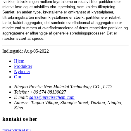
-vinkler, tiltrækningen mellem krystallerne er relativt lille, partiklerne er
relativt løse og let adskilles vha. spredning, som kaldes tilknytning.
Samlet; en anden type, krystallerne er omkranset af krystalplaner,
tiltrækningskraften mellem krystallerne er stærk, partiklerne er relativt
faste, kaldet aggregater, det samlede overfladeareal af aggregaterne er
mindre end summen af ​​overfladearealerne af deres respektive partikler, og
aggregaterne er afhængige af generelle spredningsprocesser. Det er
næsten svært at sprede.
Indlægstid: Aug-05-2022
Hjem
Produkter
Nyheder
Om
Ningbo Precise New Material Technology CO., LTD
Telefon:
+86 574 88139027
E-mail:
sales@precisechem.com
Adresse:
Tuqiao Village, Zhonghe Street, Yinzhou, Ningbo,
Kina.
kontakt os her
forespørgsel nu