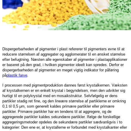
Dispergerbarheden af ​​pigmenter i plast refererer til pigmenters evne til at
reducere størrelsen af ​​aggregater og agglomerater til en ønsket størrelse
efter befugtning. Næsten alle egenskaber af pigmenter i plastapplikationer
er baseret på den grad, i hvilken pigmenter ideelt kan spredes. Derfor er
dispergerbarheden af ​​pigmenter en meget vigtig indikator for påføring
på
plastik farve
.
I processen med pigmentproduktion dannes først krystalkernen. Væksten
af ​​krystalkernen er en enkelt krystal i begyndelsen, men den udvikler sig
hurtigt til en polykrystal med en mosaikstruktur. Selvfølgelig er dens
partikler stadig ret fine, og den lineære størrelse af partiklerne er omkring
0,1 til 0,5 μm, som generelt kaldes primære partikler eller primære
partikler. Primære partikler har en tendens til at aggregere, og de
aggregerede partikler kaldes sekundære partikler. Ifølge de forskellige
aggregeringsmetoder opdeles de sekundære partikler sædvanligvis i to
kategorier: Den ene er, at krystallerne er forbundet med krystalkanter eller