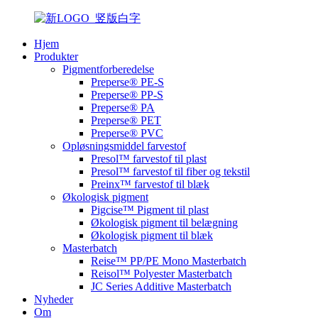
Hjem
Produkter
Pigmentforberedelse
Preperse® PE-S
Preperse® PP-S
Preperse® PA
Preperse® PET
Preperse® PVC
Opløsningsmiddel farvestof
Presol™ farvestof til plast
Presol™ farvestof til fiber og tekstil
Preinx™ farvestof til blæk
Økologisk pigment
Pigcise™ Pigment til plast
Økologisk pigment til belægning
Økologisk pigment til blæk
Masterbatch
Reise™ PP/PE Mono Masterbatch
Reisol™ Polyester Masterbatch
JC Series Additive Masterbatch
Nyheder
Om