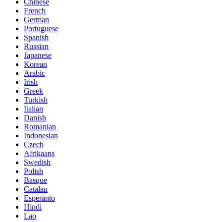
Chinese
French
German
Portuguese
Spanish
Russian
Japanese
Korean
Arabic
Irish
Greek
Turkish
Italian
Danish
Romanian
Indonesian
Czech
Afrikaans
Swedish
Polish
Basque
Catalan
Esperanto
Hindi
Lao