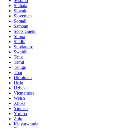
Sesotho
Sinhala
Slovak
Slovenian
Somali
Samoan
Scots Gaelic
Shona
Sindhi
Sundanese
Swahili
Tajik
Tamil
Telugu
Thai
Ukrainian
Urdu
Uzbek
Vietnamese
Welsh
Xhosa
Yiddish
Yoruba
Zulu
Kinyarwanda