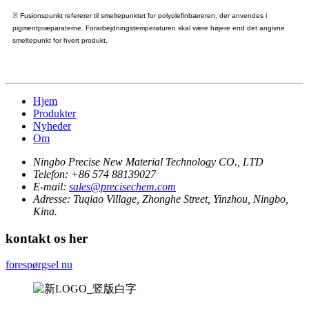
※ Fusionspunkt refererer til smeltepunktet for polyolefinbæreren, der anvendes i
pigmentpræparaterne. Forarbejdningstemperaturen skal være højere end det angivne
smeltepunkt for hvert produkt.
Hjem
Produkter
Nyheder
Om
Ningbo Precise New Material Technology CO., LTD
Telefon:
+86 574 88139027
E-mail:
sales@precisechem.com
Adresse:
Tuqiao Village, Zhonghe Street, Yinzhou, Ningbo,
Kina.
kontakt os her
forespørgsel nu