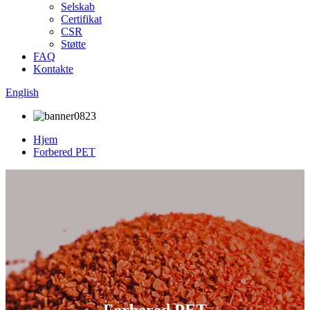
Selskab
Certifikat
CSR
Støtte
FAQ
Kontakte
English
Hjem
Forbered PET