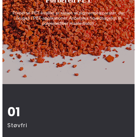
Forbered PET
Preperse PET-kvalitet er serien af ​​pigmentpræparater, der
bruges i PET-applikationer. Anbefales hovedsageligt til
polyesterfiber masterbatch.
01
Støvfri