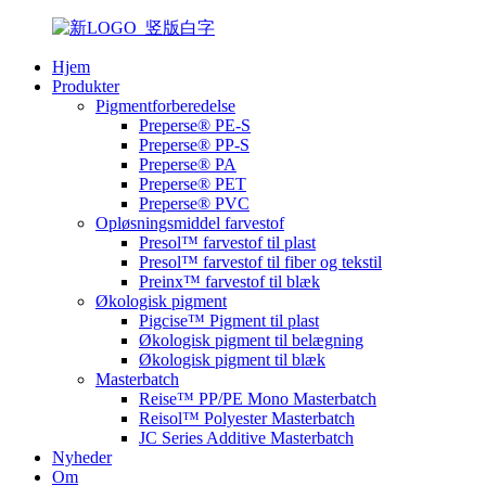
Hjem
Produkter
Pigmentforberedelse
Preperse® PE-S
Preperse® PP-S
Preperse® PA
Preperse® PET
Preperse® PVC
Opløsningsmiddel farvestof
Presol™ farvestof til plast
Presol™ farvestof til fiber og tekstil
Preinx™ farvestof til blæk
Økologisk pigment
Pigcise™ Pigment til plast
Økologisk pigment til belægning
Økologisk pigment til blæk
Masterbatch
Reise™ PP/PE Mono Masterbatch
Reisol™ Polyester Masterbatch
JC Series Additive Masterbatch
Nyheder
Om