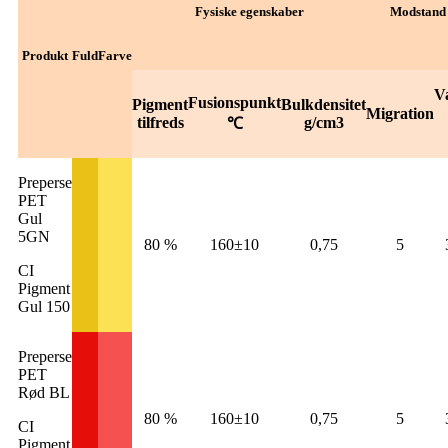
Fysiske egenskaber
Modstand 
Produkt
Fuld
Farve
V
Fusionspunkt
Pigment
Bulkdensitet
Migration
tilfreds
g/cm3
℃
Preperse
PET
Gul
5GN
80 %
160±10
0,75
5
CI
Pigment
Gul 150
Preperse
PET
Rød BL
80 %
160±10
0,75
5
CI
Pigment