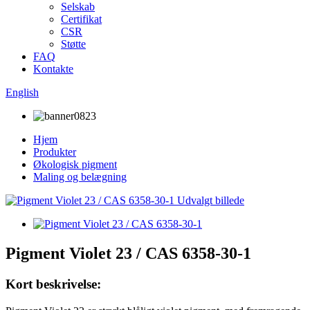
Selskab
Certifikat
CSR
Støtte
FAQ
Kontakte
English
Hjem
Produkter
Økologisk pigment
Maling og belægning
Pigment Violet 23 / CAS 6358-30-1
Kort beskrivelse: