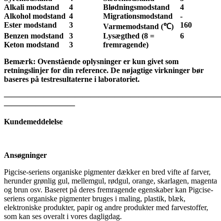
Alkali modstand
4
Blødningsmodstand
4
Alkohol modstand
4
Migrationsmodstand
-
Ester modstand
3
160
Varmemodstand (
℃
)
Benzen modstand
3
Lysægthed (8 =
6
Keton modstand
3
fremragende)
Bemærk: Ovenstående oplysninger er kun givet som
retningslinjer for din reference. De nøjagtige virkninger bør
baseres på testresultaterne i laboratoriet.
———————————————————————————
—————————
Kundemeddelelse
Ansøgninger
Pigcise-seriens organiske pigmenter dækker en bred vifte af farver,
herunder grønlig gul, mellemgul, rødgul, orange, skarlagen, magenta
og brun osv. Baseret på deres fremragende egenskaber kan Pigcise-
seriens organiske pigmenter bruges i maling, plastik, blæk,
elektroniske produkter, papir og andre produkter med farvestoffer,
som kan ses overalt i vores dagligdag.