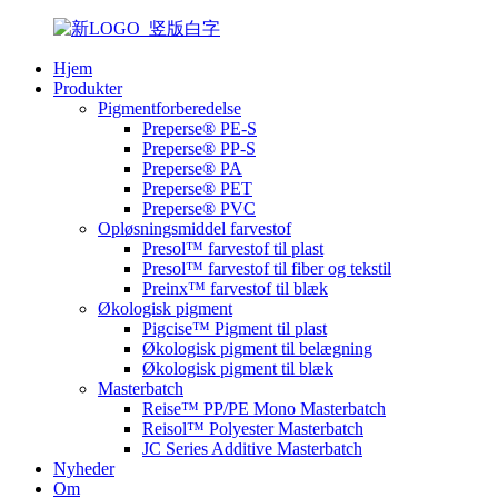
Hjem
Produkter
Pigmentforberedelse
Preperse® PE-S
Preperse® PP-S
Preperse® PA
Preperse® PET
Preperse® PVC
Opløsningsmiddel farvestof
Presol™ farvestof til plast
Presol™ farvestof til fiber og tekstil
Preinx™ farvestof til blæk
Økologisk pigment
Pigcise™ Pigment til plast
Økologisk pigment til belægning
Økologisk pigment til blæk
Masterbatch
Reise™ PP/PE Mono Masterbatch
Reisol™ Polyester Masterbatch
JC Series Additive Masterbatch
Nyheder
Om