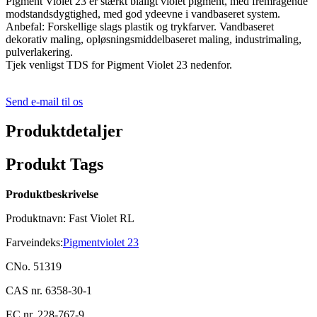
Pigment Violet 23 er stærkt blåligt violet pigment, med fremragende
modstandsdygtighed, med god ydeevne i vandbaseret system.
Anbefal: Forskellige slags plastik og trykfarver. Vandbaseret
dekorativ maling, opløsningsmiddelbaseret maling, industrimaling,
pulverlakering.
Tjek venligst TDS for Pigment Violet 23 nedenfor.
Send e-mail til os
Produktdetaljer
Produkt Tags
Produktbeskrivelse
Produktnavn: Fast Violet RL
Farveindeks:
Pigmentviolet 23
CNo. 51319
CAS nr. 6358-30-1
EC nr. 228-767-9