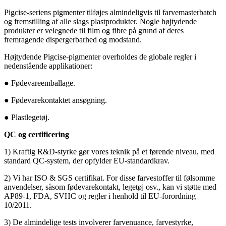
Pigcise-seriens pigmenter tilføjes almindeligvis til farvemasterbatch
og fremstilling af alle slags plastprodukter. Nogle højtydende
produkter er velegnede til film og fibre på grund af deres
fremragende dispergerbarhed og modstand.
Højtydende Pigcise-pigmenter overholdes de globale regler i
nedenstående applikationer:
● Fødevareemballage.
● Fødevarekontaktet ansøgning.
● Plastlegetøj.
QC og certificering
1) Kraftig R&D-styrke gør vores teknik på et førende niveau, med
standard QC-system, der opfylder EU-standardkrav.
2) Vi har ISO & SGS certifikat. For disse farvestoffer til følsomme
anvendelser, såsom fødevarekontakt, legetøj osv., kan vi støtte med
AP89-1, FDA, SVHC og regler i henhold til EU-forordning
10/2011.
3) De almindelige tests involverer farvenuance, farvestyrke,