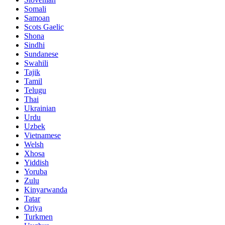
Somali
Samoan
Scots Gaelic
Shona
Sindhi
Sundanese
Swahili
Tajik
Tamil
Telugu
Thai
Ukrainian
Urdu
Uzbek
Vietnamese
Welsh
Xhosa
Yiddish
Yoruba
Zulu
Kinyarwanda
Tatar
Oriya
Turkmen