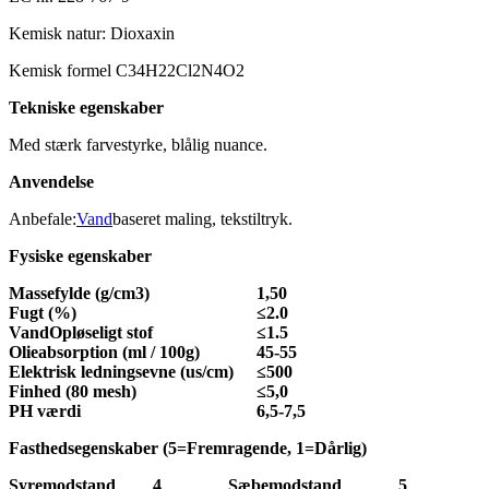
Kemisk natur: Dioxaxin
Kemisk formel C34H22Cl2N4O2
Tekniske egenskaber
Med stærk farvestyrke, blålig nuance.
Anvendelse
Anbefale:
Vand
baseret maling, tekstiltryk.
Fysiske egenskaber
Massefylde (g/cm3)
1,50
Fugt (%)
≤
2.0
Vand
Opløseligt stof
≤
1.5
Olieabsorption (ml / 100g)
45-55
Elektrisk ledningsevne (us/cm)
≤
500
Finhed (80 mesh)
≤
5,0
PH værdi
6,5-7,5
Fasthedsegenskaber (
5=Fremragende, 1=Dårlig
)
Syremodstand
4
Sæbemodstand
5